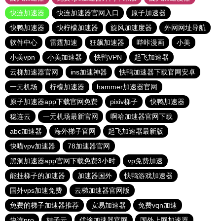
快连加速器
快连加速器官网入口
原子加速器
快鸭加速器
快柠檬加速器
旋风加速度器
外网网址导航
软件中心
雷霆加速
狂飙加速器
哔咔漫画
小美
小美vpn
小美加速器
快鸭VPN
起飞加速器
云梯加速器官网
ins加速神器
快鸭加速器下载官网安卓
一元机场
柠檬加速器
hammer加速器官网
原子加速器app下载官网免费
pixiv梯子
快鸭加速器
稳连云
一元机场最新官网
啊哈加速器官网下载
abc加速器
海外梯子官网
起飞加速器最新版
快喵vpv加速器
78加速器官网
黑洞加速器app官网下载免费3小时
vp免费加速
能挂梯子的加速器
加速器国外
快鸭游戏加速器
国外vps加速免费
云梯加速器官网版
免费的梯子加速器推荐
安易加速器
免费vqn加速
快连pro
桔子云
优途加速器官网
国外上网加速器