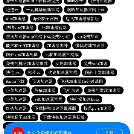
原子加速器app下载官网免费
pixiv梯子
快鸭加速器
稳连云
一元机场最新官网
啊哈加速器官网下载
abc加速器
海外梯子官网
起飞加速器最新版
快喵vpv加速器
78加速器官网
黑洞加速器app官网下载免费3小时
vp免费加速
能挂梯子的加速器
加速器国外
快鸭游戏加速器
国外vps加速免费
云梯加速器官网版
免费的梯子加速器推荐
安易加速器
免费vqn加速
快连pro
桔子云
优途加速器官网
国外上网加速器
ikuuu下载
飞速加速器
飞驰加速器15分钟试用
小美加速器
熊猫加速器
飞机加速
免费的雷霆加速器
小美加速器
788加速器官网
快柠檬加速beta
红杏加速器
下载快鸭加速器最新版
旋风pvn加速器
快鸭梯子加速器
下载快鸭加速器最新版
快鸭app加速器下载安卓
永久免费使用的加速器
下载