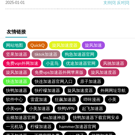
2025-01-01
支持
[0]
反对
[0]
友情链接
网站地图
QuickQ
旋风加速度器
旋风加速
坚果加速器
tiktok加速器
狗急加速器官网
免费vqn外网加速
小蓝鸟
优途加速器官网
风驰加速器
旋风加速器
免费vps加速器外网苹果版
旋风加速度器
快连加速器
快连加速器官网入口
原子加速器
快鸭加速器
快柠檬加速器
旋风加速度器
外网网址导航
软件中心
雷霆加速
狂飙加速器
哔咔漫画
小美
小美vpn
小美加速器
快鸭VPN
起飞加速器
云梯加速器官网
ins加速神器
快鸭加速器下载官网安卓
一元机场
柠檬加速器
hammer加速器官网