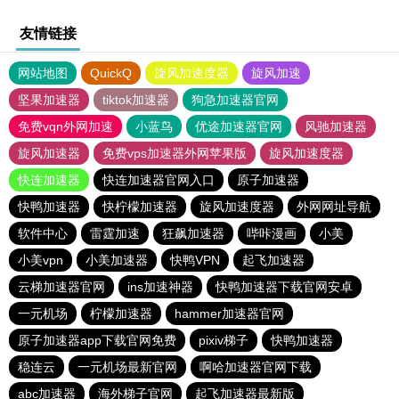
友情链接
网站地图
QuickQ
旋风加速度器
旋风加速
坚果加速器
tiktok加速器
狗急加速器官网
免费vqn外网加速
小蓝鸟
优途加速器官网
风驰加速器
旋风加速器
免费vps加速器外网苹果版
旋风加速度器
快连加速器
快连加速器官网入口
原子加速器
快鸭加速器
快柠檬加速器
旋风加速度器
外网网址导航
软件中心
雷霆加速
狂飙加速器
哔咔漫画
小美
小美vpn
小美加速器
快鸭VPN
起飞加速器
云梯加速器官网
ins加速神器
快鸭加速器下载官网安卓
一元机场
柠檬加速器
hammer加速器官网
原子加速器app下载官网免费
pixiv梯子
快鸭加速器
稳连云
一元机场最新官网
啊哈加速器官网下载
abc加速器
海外梯子官网
起飞加速器最新版