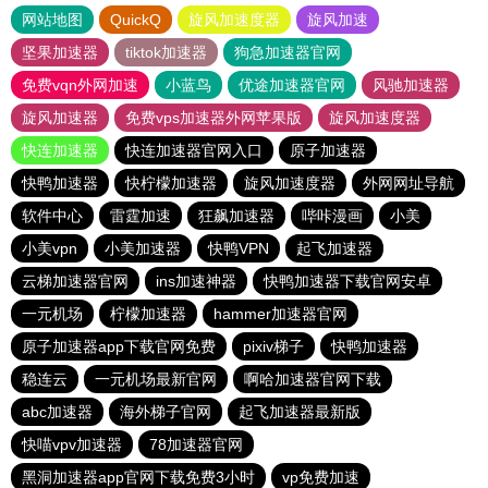
网站地图
QuickQ
旋风加速度器
旋风加速
坚果加速器
tiktok加速器
狗急加速器官网
免费vqn外网加速
小蓝鸟
优途加速器官网
风驰加速器
旋风加速器
免费vps加速器外网苹果版
旋风加速度器
快连加速器
快连加速器官网入口
原子加速器
快鸭加速器
快柠檬加速器
旋风加速度器
外网网址导航
软件中心
雷霆加速
狂飙加速器
哔咔漫画
小美
小美vpn
小美加速器
快鸭VPN
起飞加速器
云梯加速器官网
ins加速神器
快鸭加速器下载官网安卓
一元机场
柠檬加速器
hammer加速器官网
原子加速器app下载官网免费
pixiv梯子
快鸭加速器
稳连云
一元机场最新官网
啊哈加速器官网下载
abc加速器
海外梯子官网
起飞加速器最新版
快喵vpv加速器
78加速器官网
黑洞加速器app官网下载免费3小时
vp免费加速