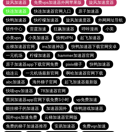
旋风加速器
免费vps加速器外网苹果版
旋风加速度器
快连加速器
快连加速器官网入口
原子加速器
快鸭加速器
快柠檬加速器
旋风加速度器
外网网址导航
软件中心
雷霆加速
狂飙加速器
哔咔漫画
小美
小美vpn
小美加速器
快鸭VPN
起飞加速器
云梯加速器官网
ins加速神器
快鸭加速器下载官网安卓
一元机场
柠檬加速器
hammer加速器官网
原子加速器app下载官网免费
pixiv梯子
快鸭加速器
稳连云
一元机场最新官网
啊哈加速器官网下载
abc加速器
海外梯子官网
起飞加速器最新版
快喵vpv加速器
78加速器官网
黑洞加速器app官网下载免费3小时
vp免费加速
能挂梯子的加速器
加速器国外
快鸭游戏加速器
国外vps加速免费
云梯加速器官网版
免费的梯子加速器推荐
安易加速器
免费vqn加速