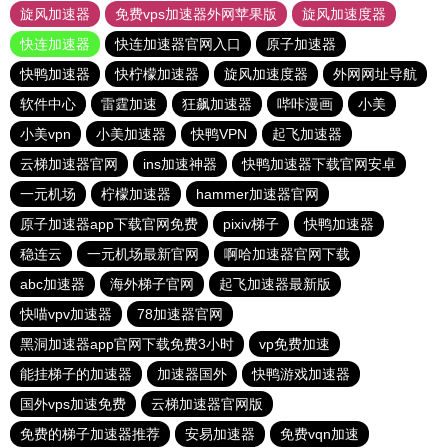
旋风加速器
免费vps加速器外网苹果版
旋风加速度器
快连加速器
快连加速器官网入口
原子加速器
快鸭加速器
快柠檬加速器
旋风加速度器
外网网址导航
软件中心
雷霆加速
狂飙加速器
哔咔漫画
小美
小美vpn
小美加速器
快鸭VPN
起飞加速器
云梯加速器官网
ins加速神器
快鸭加速器下载官网安卓
一元机场
柠檬加速器
hammer加速器官网
原子加速器app下载官网免费
pixiv梯子
快鸭加速器
稳连云
一元机场最新官网
啊哈加速器官网下载
abc加速器
海外梯子官网
起飞加速器最新版
快喵vpv加速器
78加速器官网
黑洞加速器app官网下载免费3小时
vp免费加速
能挂梯子的加速器
加速器国外
快鸭游戏加速器
国外vps加速免费
云梯加速器官网版
免费的梯子加速器推荐
安易加速器
免费vqn加速