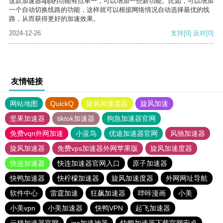
这款加速器app的功能有点单一，可以增加一些新功能。比如，可以增加
一个自动切换线路的功能，这样就可以根据网络情况自动选择最优的线
路，从而获得更好的加速效果。
2024-12-26
支持
[0]
反对
[0]
友情链接
网站地图
QuickQ
旋风加速度器
旋风加速
坚果加速器
tiktok加速器
狗急加速器官网
免费vqn外网加速
小蓝鸟
优途加速器官网
风驰加速器
旋风加速器
免费vps加速器外网苹果版
旋风加速度器
快连加速器
快连加速器官网入口
原子加速器
快鸭加速器
快柠檬加速器
旋风加速度器
外网网址导航
软件中心
雷霆加速
狂飙加速器
哔咔漫画
小美
小美vpn
小美加速器
快鸭VPN
起飞加速器