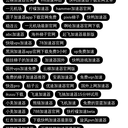
云梯加速器官网
ins加速神器
快鸭加速器下载官网安卓
一元机场
柠檬加速器
hammer加速器官网
原子加速器app下载官网免费
pixiv梯子
快鸭加速器
稳连云
一元机场最新官网
啊哈加速器官网下载
abc加速器
海外梯子官网
起飞加速器最新版
快喵vpv加速器
78加速器官网
黑洞加速器app官网下载免费3小时
vp免费加速
能挂梯子的加速器
加速器国外
快鸭游戏加速器
国外vps加速免费
云梯加速器官网版
免费的梯子加速器推荐
安易加速器
免费vqn加速
快连pro
桔子云
优途加速器官网
国外上网加速器
ikuuu下载
飞速加速器
飞驰加速器15分钟试用
小美加速器
熊猫加速器
飞机加速
免费的雷霆加速器
小美加速器
788加速器官网
快柠檬加速beta
红杏加速器
下载快鸭加速器最新版
旋风pvn加速器