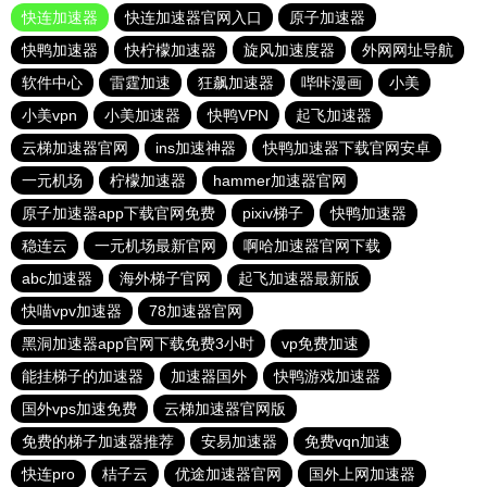
快连加速器
快连加速器官网入口
原子加速器
快鸭加速器
快柠檬加速器
旋风加速度器
外网网址导航
软件中心
雷霆加速
狂飙加速器
哔咔漫画
小美
小美vpn
小美加速器
快鸭VPN
起飞加速器
云梯加速器官网
ins加速神器
快鸭加速器下载官网安卓
一元机场
柠檬加速器
hammer加速器官网
原子加速器app下载官网免费
pixiv梯子
快鸭加速器
稳连云
一元机场最新官网
啊哈加速器官网下载
abc加速器
海外梯子官网
起飞加速器最新版
快喵vpv加速器
78加速器官网
黑洞加速器app官网下载免费3小时
vp免费加速
能挂梯子的加速器
加速器国外
快鸭游戏加速器
国外vps加速免费
云梯加速器官网版
免费的梯子加速器推荐
安易加速器
免费vqn加速
快连pro
桔子云
优途加速器官网
国外上网加速器