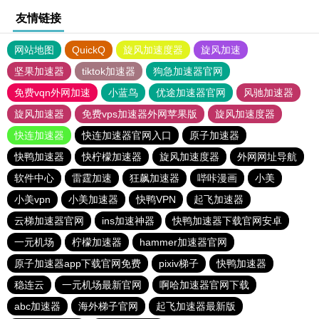
友情链接
网站地图
QuickQ
旋风加速度器
旋风加速
坚果加速器
tiktok加速器
狗急加速器官网
免费vqn外网加速
小蓝鸟
优途加速器官网
风驰加速器
旋风加速器
免费vps加速器外网苹果版
旋风加速度器
快连加速器
快连加速器官网入口
原子加速器
快鸭加速器
快柠檬加速器
旋风加速度器
外网网址导航
软件中心
雷霆加速
狂飙加速器
哔咔漫画
小美
小美vpn
小美加速器
快鸭VPN
起飞加速器
云梯加速器官网
ins加速神器
快鸭加速器下载官网安卓
一元机场
柠檬加速器
hammer加速器官网
原子加速器app下载官网免费
pixiv梯子
快鸭加速器
稳连云
一元机场最新官网
啊哈加速器官网下载
abc加速器
海外梯子官网
起飞加速器最新版