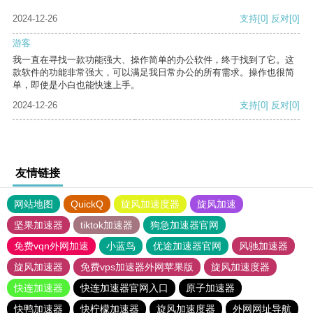
2024-12-26
支持
[0]
反对
[0]
游客
我一直在寻找一款功能强大、操作简单的办公软件，终于找到了它。这
款软件的功能非常强大，可以满足我日常办公的所有需求。操作也很简
单，即使是小白也能快速上手。
2024-12-26
支持
[0]
反对
[0]
友情链接
网站地图
QuickQ
旋风加速度器
旋风加速
坚果加速器
tiktok加速器
狗急加速器官网
免费vqn外网加速
小蓝鸟
优途加速器官网
风驰加速器
旋风加速器
免费vps加速器外网苹果版
旋风加速度器
快连加速器
快连加速器官网入口
原子加速器
快鸭加速器
快柠檬加速器
旋风加速度器
外网网址导航