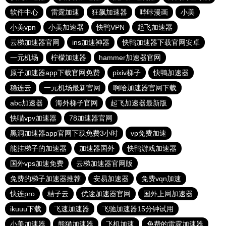
软件中心
雷霆加速
狂飙加速器
哔咔漫画
小美
小美vpn
小美加速器
快鸭VPN
起飞加速器
云梯加速器官网
ins加速神器
快鸭加速器下载官网安卓
一元机场
柠檬加速器
hammer加速器官网
原子加速器app下载官网免费
pixiv梯子
快鸭加速器
稳连云
一元机场最新官网
啊哈加速器官网下载
abc加速器
海外梯子官网
起飞加速器最新版
快喵vpv加速器
78加速器官网
黑洞加速器app官网下载免费3小时
vp免费加速
能挂梯子的加速器
加速器国外
快鸭游戏加速器
国外vps加速免费
云梯加速器官网版
免费的梯子加速器推荐
安易加速器
免费vqn加速
快连pro
桔子云
优途加速器官网
国外上网加速器
ikuuu下载
飞速加速器
飞驰加速器15分钟试用
小美加速器
熊猫加速器
飞机加速
免费的雷霆加速器